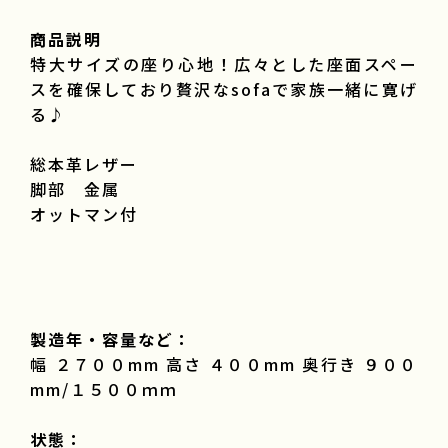
商品説明
特大サイズの座り心地！広々とした座面スペー
スを確保しており贅沢なsofaで家族一緒に寛げ
る♪
総本革レザー
脚部 金属
オットマン付
製造年・容量など：
幅 ２７００mm 高さ ４００mm 奥行き ９００
mm/１５００ｍｍ
状態：