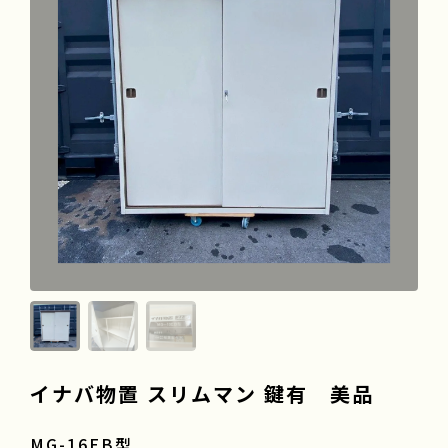
よくある質問
会社情報
採用情報
イナバ物置 スリムマン 鍵有 美品
MG-16EB型