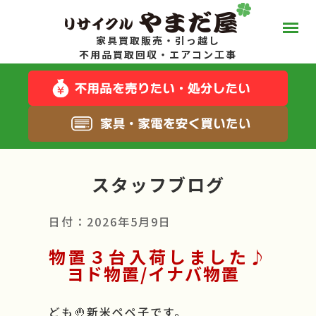
家具買取販売・引っ越し
やまだ屋って？
不用品買取回収・エアコン工事
スタッフブログ
キャンペーン一覧
スタッフブログ
サービス一覧
日付：2026年5月9日
料金について
物置３台入荷しました♪
ヨド物置/イナバ物置
お得な在庫商品
ども🤚新米ペペ子です。