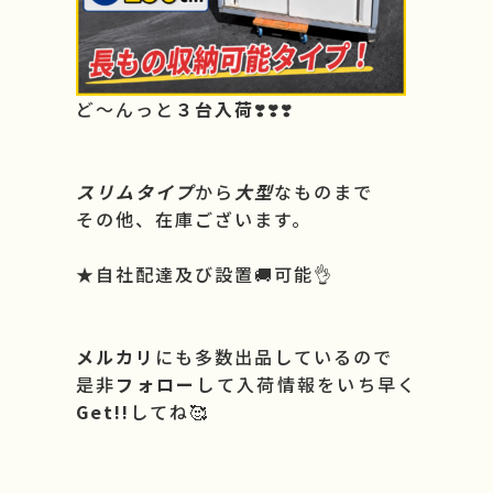
ど～んっと
３台入荷
❣️❣️❣️
スリムタイプ
から
大型
なものまで
その他、在庫ございます。
★自社配達及び設置🚚可能👌
メルカリ
にも多数出品しているので
是非
フォロー
して入荷情報をいち早く
Get!!
してね🥰