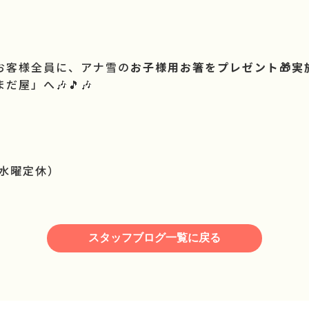
お客様全員に、アナ雪の
お子様用お箸をプレゼント🎁実施
屋」へ🎶🎵🎶
 （水曜定休）
スタッフブログ一覧に戻る