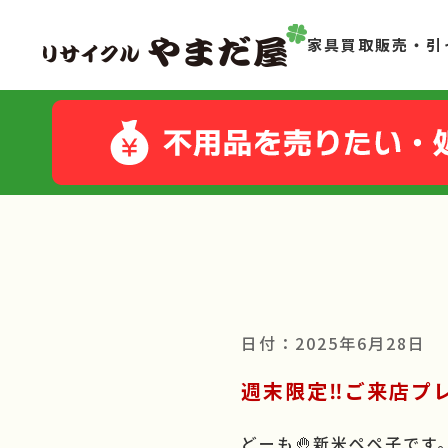
家具買取販売・引
日付：2025年6月28日
週末限定‼️ご来
どーも🤚新米ペペ子です