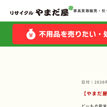
家具買取販売・引
日付：2026
【やまだ
どーも🤚新