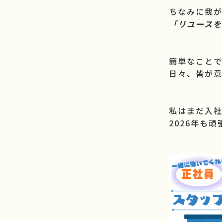
ちなみに我
「リユース
簡単なこと
日々、皆が
私はまだ入
2026年も頑